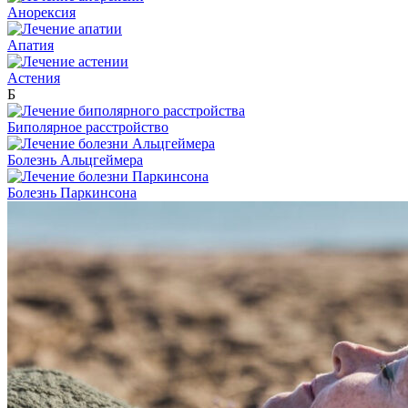
Анорексия
Апатия
Астения
Б
Биполярное расстройство
Болезнь Альцгеймера
Болезнь Паркинсона