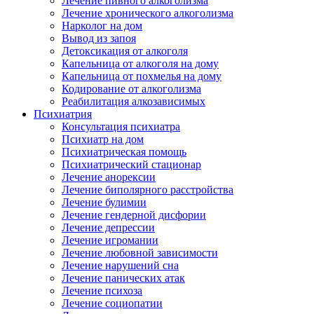
Лечение пивного алкоголизма
Лечение хронического алкоголизма
Нарколог на дом
Вывод из запоя
Детоксикация от алкоголя
Капельница от алкоголя на дому
Капельница от похмелья на дому
Кодирование от алкоголизма
Реабилитация алкозависимых
Психиатрия
Консультация психиатра
Психиатр на дом
Психиатрическая помощь
Психиатрический стационар
Лечение анорексии
Лечение биполярного расстройства
Лечение булимии
Лечение гендерной дисфории
Лечение депрессии
Лечение игромании
Лечение любовной зависимости
Лечение нарушений сна
Лечение панических атак
Лечение психоза
Лечение социопатии