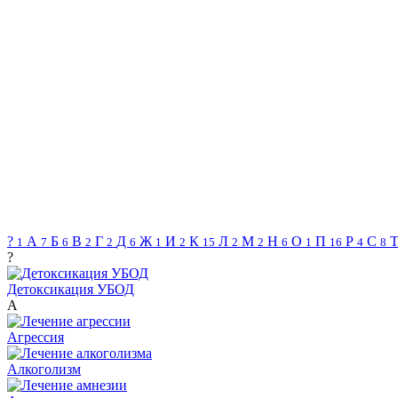
?
А
Б
В
Г
Д
Ж
И
К
Л
М
Н
О
П
Р
С
1
7
6
2
2
6
1
2
15
2
2
6
1
16
4
8
?
​​Детоксикация УБОД
А
Агрессия
Алкоголизм