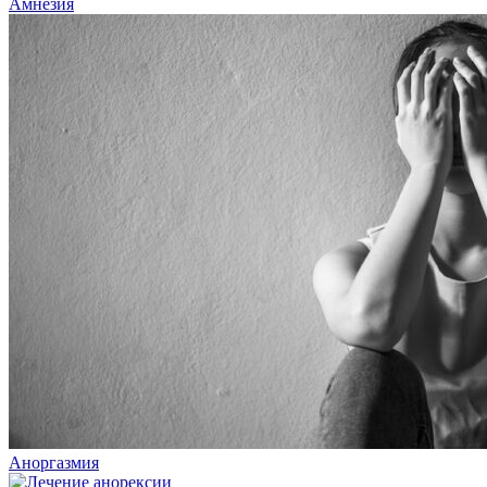
Амнезия
Аноргазмия