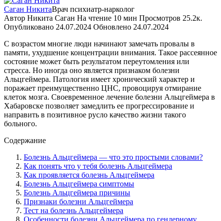
Саган Никита
Врач психиатр-нарколог
Автор
Никита Саган
На чтение
10 мин
Просмотров
25.2к.
Опубликовано
24.07.2024
Обновлено
24.07.2024
С возрастом многие люди начинают замечать провалы в
памяти, ухудшение концентрации внимания. Такое рассеянное
состояние может быть результатом переутомления или
стресса. Но иногда оно является признаком болезни
Альцгеймера. Патология имеет хронический характер и
поражает преимущественно ЦНС, провоцируя отмирание
клеток мозга. Своевременное лечение болезни Альцгеймера в
Хабаровске позволяет замедлить ее прогрессирование и
направить в позитивное русло качество жизни такого
больного.
Содержание
Болезнь Альцгеймера — что это простыми словами?
Как понять что у тебя болезнь Альцгеймера
Как проявляется болезнь Альцгеймера
Болезнь Альцгеймера симптомы
Болезнь Альцгеймера причины
Признаки болезни Альцгеймера
Тест на болезнь Альцгеймера
Особенности болезни Альцгеймера по гендерному