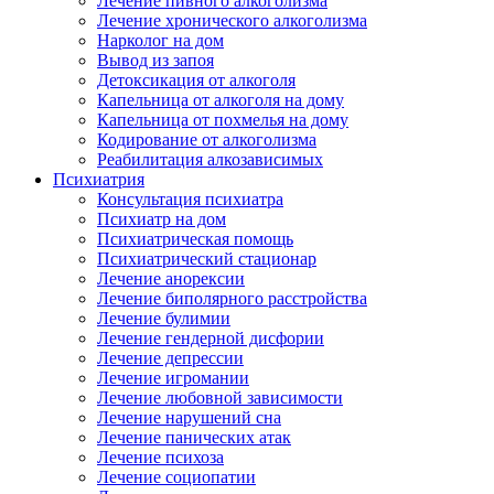
Лечение пивного алкоголизма
Лечение хронического алкоголизма
Нарколог на дом
Вывод из запоя
Детоксикация от алкоголя
Капельница от алкоголя на дому
Капельница от похмелья на дому
Кодирование от алкоголизма
Реабилитация алкозависимых
Психиатрия
Консультация психиатра
Психиатр на дом
Психиатрическая помощь
Психиатрический стационар
Лечение анорексии
Лечение биполярного расстройства
Лечение булимии
Лечение гендерной дисфории
Лечение депрессии
Лечение игромании
Лечение любовной зависимости
Лечение нарушений сна
Лечение панических атак
Лечение психоза
Лечение социопатии