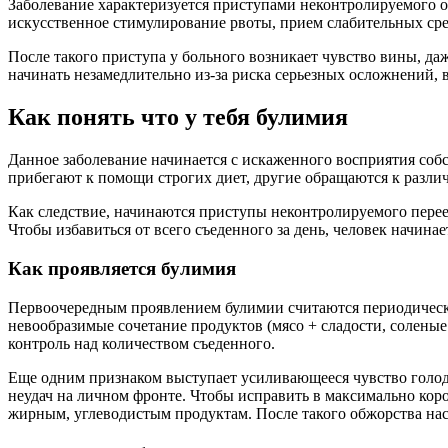
Заболевание характеризуется приступами неконтролируемого о
искусственное стимулирование рвоты, прием слабительных ср
После такого приступа у больного возникает чувство вины, д
начинать незамедлительно из-за риска серьезных осложнений, в
Как понять что у тебя булимия
Данное заболевание начинается с искаженного восприятия соб
прибегают к помощи строгих диет, другие обращаются к разли
Как следствие, начинаются приступы неконтролируемого перее
Чтобы избавиться от всего съеденного за день, человек начина
Как проявляется булимия
Первоочередным проявлением булимии считаются периодически 
невообразимые сочетание продуктов (мясо + сладости, соленые
контроль над количеством съеденного.
Еще одним признаком выступает усиливающееся чувство голода
неудач на личном фронте. Чтобы исправить в максимально коро
жирным, углеводистым продуктам. После такого обжорства нас