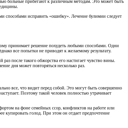
елью больные прибегают к различным методам. Это может быть
медицины.
ыми способами исправить «ошибку». Лечение булимии следует
оэтому принимает решение похудеть любыми способами. Одни
днако все попытки не приводят к желаемому результату.
 раз после такого обжорства его настигает чувство вины.
ение дня может повторяться несколько раз.
ьно все, что видит перед собой. Это могут быть совершенно
наступает. Поэтому такой человек полностью утрачивает
ортом на фоне семейных ссор, конфликтов на работе или
ее купировать голод. При этом он отдает предпочтение