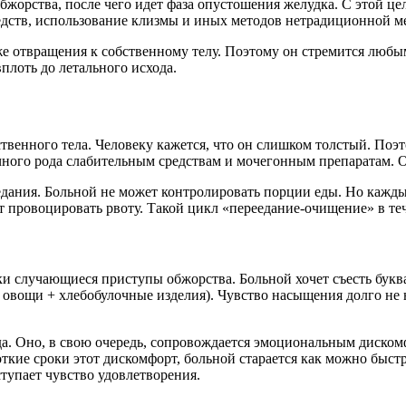
бжорства, после чего идет фаза опустошения желудка. С этой ц
едств, использование клизмы и иных методов нетрадиционной 
аже отвращения к собственному телу. Поэтому он стремится люб
плоть до летального исхода.
ственного тела. Человеку кажется, что он слишком толстый. П
чного рода слабительным средствам и мочегонным препаратам. О
дания. Больной не может контролировать порции еды. Но каждый
ет провоцировать рвоту. Такой цикл «переедание-очищение» в теч
случающиеся приступы обжорства. Больной хочет съесть буквал
 овощи + хлебобулочные изделия). Чувство насыщения долго не 
. Оно, в свою очередь, сопровождается эмоциональным дискомф
ткие сроки этот дискомфорт, больной старается как можно быстр
тупает чувство удовлетворения.