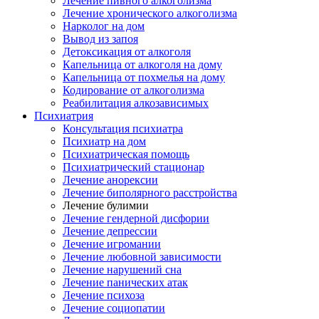
Лечение пивного алкоголизма
Лечение хронического алкоголизма
Нарколог на дом
Вывод из запоя
Детоксикация от алкоголя
Капельница от алкоголя на дому
Капельница от похмелья на дому
Кодирование от алкоголизма
Реабилитация алкозависимых
Психиатрия
Консультация психиатра
Психиатр на дом
Психиатрическая помощь
Психиатрический стационар
Лечение анорексии
Лечение биполярного расстройства
Лечение булимии
Лечение гендерной дисфории
Лечение депрессии
Лечение игромании
Лечение любовной зависимости
Лечение нарушений сна
Лечение панических атак
Лечение психоза
Лечение социопатии