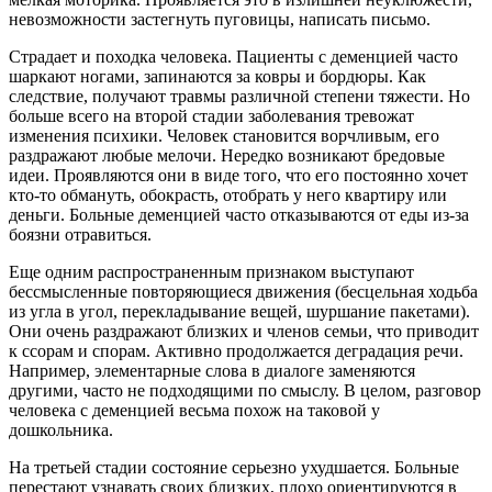
невозможности застегнуть пуговицы, написать письмо.
Страдает и походка человека. Пациенты с деменцией часто
шаркают ногами, запинаются за ковры и бордюры. Как
следствие, получают травмы различной степени тяжести. Но
больше всего на второй стадии заболевания тревожат
изменения психики. Человек становится ворчливым, его
раздражают любые мелочи. Нередко возникают бредовые
идеи. Проявляются они в виде того, что его постоянно хочет
кто-то обмануть, обокрасть, отобрать у него квартиру или
деньги. Больные деменцией часто отказываются от еды из-за
боязни отравиться.
Еще одним распространенным признаком выступают
бессмысленные повторяющиеся движения (бесцельная ходьба
из угла в угол, перекладывание вещей, шуршание пакетами).
Они очень раздражают близких и членов семьи, что приводит
к ссорам и спорам. Активно продолжается деградация речи.
Например, элементарные слова в диалоге заменяются
другими, часто не подходящими по смыслу. В целом, разговор
человека с деменцией весьма похож на таковой у
дошкольника.
На третьей стадии состояние серьезно ухудшается. Больные
перестают узнавать своих близких, плохо ориентируются в