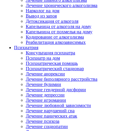
Лечение пивного алкоголизма
Лечение хронического алкоголизма
Нарколог на дом
Вывод из запоя
Детоксикация от алкоголя
Капельница от алкоголя на дому
Капельница от похмелья на дому
Кодирование от алкоголизма
Реабилитация алкозависимых
Психиатрия
Консультация психиатра
Психиатр на дом
Психиатрическая помощь
Психиатрический стационар
Лечение анорексии
Лечение биполярного расстройства
Лечение булимии
Лечение гендерной дисфории
Лечение депрессии
Лечение игромании
Лечение любовной зависимости
Лечение нарушений сна
Лечение панических атак
Лечение психоза
Лечение социопатии